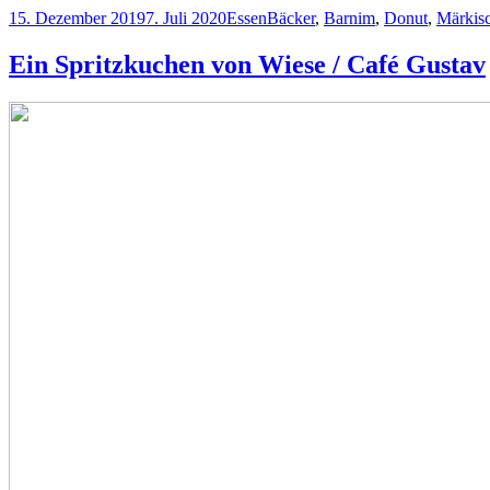
Veröffentlicht
Kategorien
Schlagwörter
15. Dezember 2019
7. Juli 2020
Essen
Bäcker
,
Barnim
,
Donut
,
Märkis
am
Ein Spritzkuchen von Wiese / Café Gustav