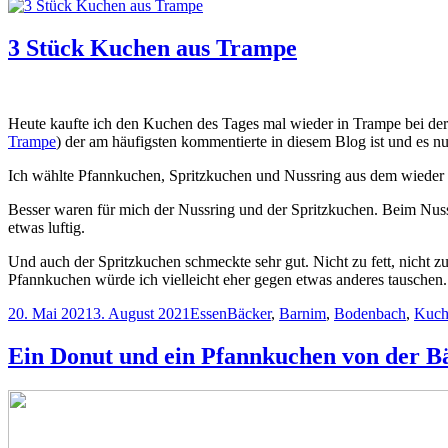
am
3 Stück Kuchen aus Trampe
Heute kaufte ich den Kuchen des Tages mal wieder in Trampe bei der
Trampe
) der am häufigsten kommentierte in diesem Blog ist und es nu
Ich wählte Pfannkuchen, Spritzkuchen und Nussring aus dem wieder r
Besser waren für mich der Nussring und der Spritzkuchen. Beim Nus
etwas luftig.
Und auch der Spritzkuchen schmeckte sehr gut. Nicht zu fett, nicht zu
Pfannkuchen würde ich vielleicht eher gegen etwas anderes tauschen.
Veröffentlicht
Kategorien
Schlagwörter
20. Mai 2021
3. August 2021
Essen
Bäcker
,
Barnim
,
Bodenbach
,
Kuch
am
Ein Donut und ein Pfannkuchen von der B