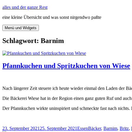
Zum
alles und der ganze Rest
Inhalt
eine kleine Übersicht und was sonst nirgendwo paßte
springen
Menü und Widgets
Schlagwort:
Barnim
Pfannkuchen und Spritzkuchen von Wiese
Nach längerer Zeit steuere ich heute wieder einmal den Laden der Bä
Die Bäckerei Wiese hat in der Region einen ganz guten Ruf und auch 
Der Pfannkuchen wirkte uninspiriert und schmeckte fast nach nichts.
Veröffentlicht
Kategorien
Schlagwörter
23. September 2021
25. September 2021
Essen
Bäcker
,
Barnim
,
Britz
,