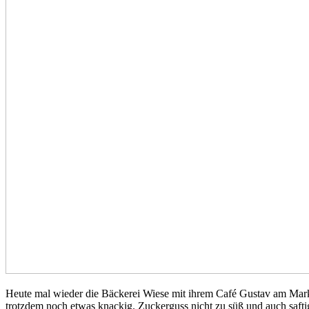
Heute mal wieder die Bäckerei Wiese mit ihrem Café Gustav am Markt i
trotzdem noch etwas knackig. Zuckerguss nicht zu süß und auch saft