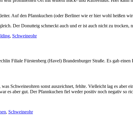
en sehr prominenten Ort mit seinem Back- und Kaffeehaus. Hier kann
ter. Auf den Pfannkuchen (oder Berliner wie er hier wohl heißen wird) 
eich. Der Donutteig schmeckt auch und er ist auch nicht zu trocken, ni
lding
,
Schweineohr
hlin Filiale Fürstenberg (Havel) Brandenburger Straße. Es gab eine
was Schweineohren sonst auszeichnet, fehlte. Vielleicht lag es aber 
r es aber gut. Der Pfannkuchen fiel weder positiv noch negativ so ric
hen
,
Schweineohr