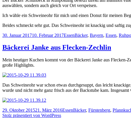
Der Bäcker Schuhbeck in Ruhpolding besetzt direkt am Bahnhof ein
auswählen, sondern auch gleich vor Ort verspeisen.
Ich wähle ein Schweineohr für mich und einen Donut für meinen Beglei
Beides schmeckt sehr gut. Das Schweineohr ist knackig und saftig zugl
Veröffentlicht
Kategorien
Schlagwörter
30. Januar 2017
10. Februar 2017
Essen
Bäcker
,
Bayern
,
Essen
,
Ruhpo
am
Bäckerei Janke aus Flecken-Zechlin
Mein heutiger Kuchen kommt von der Bäckerei Janke aus Flecken-Zec
große Highlights.
Das Schweineohr war schon etwas durchgesuppt, das leicht knackige, 
wurde und nicht mehr ganz frisch aus der Backstube kam. Insgesamt wa
Veröffentlicht
Kategorien
Schlagwörter
29. Oktober 2015
21. März 2016
Essen
Bäcker
,
Fürstenberg
,
Pfannkuc
am
Stolz präsentiert von WordPress