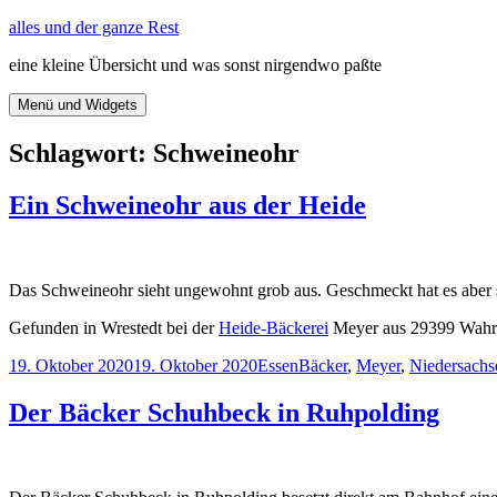
Zum
alles und der ganze Rest
Inhalt
eine kleine Übersicht und was sonst nirgendwo paßte
springen
Menü und Widgets
Schlagwort:
Schweineohr
Ein Schweineohr aus der Heide
Das Schweineohr sieht ungewohnt grob aus. Geschmeckt hat es aber s
Gefunden in Wrestedt bei der
Heide-Bäckerei
Meyer aus 29399 Wahr
Veröffentlicht
Kategorien
Schlagwörter
19. Oktober 2020
19. Oktober 2020
Essen
Bäcker
,
Meyer
,
Niedersachs
am
Der Bäcker Schuhbeck in Ruhpolding