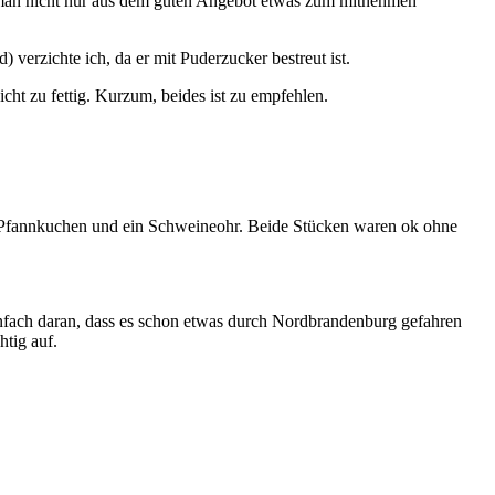
 man nicht nur aus dem guten Angebot etwas zum mitnehmen
verzichte ich, da er mit Puderzucker bestreut ist.
cht zu fettig. Kurzum, beides ist zu empfehlen.
n Pfannkuchen und ein Schweineohr. Beide Stücken waren ok ohne
einfach daran, dass es schon etwas durch Nordbrandenburg gefahren
htig auf.