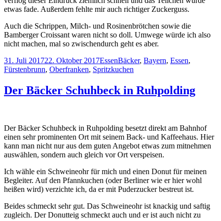
verflog dieser Eindruck ziemlich schnell und das Teilchen wurde
etwas fade. Außerdem fehlte mir auch richtiger Zuckerguss.
Auch die Schrippen, Milch- und Rosinenbrötchen sowie die
Bamberger Croissant waren nicht so doll. Umwege würde ich also
nicht machen, mal so zwischendurch geht es aber.
Veröffentlicht
Kategorien
Schlagwörter
31. Juli 2017
22. Oktober 2017
Essen
Bäcker
,
Bayern
,
Essen
,
am
Fürstenbrunn
,
Oberfranken
,
Spritzkuchen
Der Bäcker Schuhbeck in Ruhpolding
Der Bäcker Schuhbeck in Ruhpolding besetzt direkt am Bahnhof
einen sehr prominenten Ort mit seinem Back- und Kaffeehaus. Hier
kann man nicht nur aus dem guten Angebot etwas zum mitnehmen
auswählen, sondern auch gleich vor Ort verspeisen.
Ich wähle ein Schweineohr für mich und einen Donut für meinen
Begleiter. Auf den Pfannkuchen (oder Berliner wie er hier wohl
heißen wird) verzichte ich, da er mit Puderzucker bestreut ist.
Beides schmeckt sehr gut. Das Schweineohr ist knackig und saftig
zugleich. Der Donutteig schmeckt auch und er ist auch nicht zu