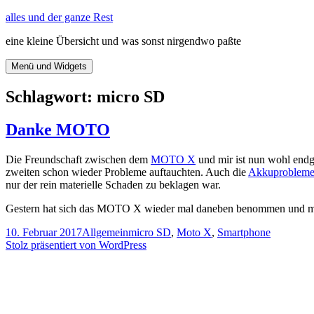
Zum
alles und der ganze Rest
Inhalt
eine kleine Übersicht und was sonst nirgendwo paßte
springen
Menü und Widgets
Schlagwort:
micro SD
Danke MOTO
Die Freundschaft zwischen dem
MOTO X
und mir ist nun wohl endgül
zweiten schon wieder Probleme auftauchten. Auch die
Akkuproblem
nur der rein materielle Schaden zu beklagen war.
Gestern hat sich das MOTO X wieder mal daneben benommen und mir d
Veröffentlicht
Kategorien
Schlagwörter
10. Februar 2017
Allgemein
micro SD
,
Moto X
,
Smartphone
am
Stolz präsentiert von WordPress