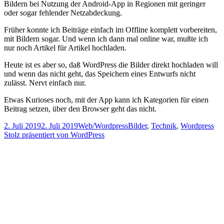
Bildern bei Nutzung der Android-App in Regionen mit geringer
oder sogar fehlender Netzabdeckung.
Früher konnte ich Beiträge einfach im Offline komplett vorbereiten,
mit Bildern sogar. Und wenn ich dann mal online war, mußte ich
nur noch Artikel für Artikel hochladen.
Heute ist es aber so, daß WordPress die Bilder direkt hochladen will
und wenn das nicht geht, das Speichern eines Entwurfs nicht
zulässt. Nervt einfach nur.
Etwas Kurioses noch, mit der App kann ich Kategorien für einen
Beitrag setzen, über den Browser geht das nicht.
Veröffentlicht
Kategorien
Schlagwörter
2. Juli 2019
2. Juli 2019
Web/Wordpress
Bilder
,
Technik
,
Wordpress
am
Stolz präsentiert von WordPress