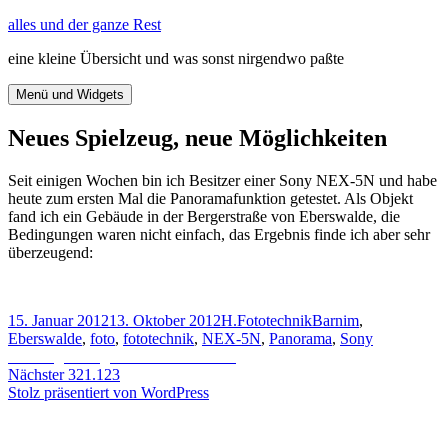
Zum
alles und der ganze Rest
Inhalt
eine kleine Übersicht und was sonst nirgendwo paßte
springen
Menü und Widgets
Neues Spielzeug, neue Möglichkeiten
Seit einigen Wochen bin ich Besitzer einer Sony NEX-5N und habe
heute zum ersten Mal die Panoramafunktion getestet. Als Objekt
fand ich ein Gebäude in der Bergerstraße von Eberswalde, die
Bedingungen waren nicht einfach, das Ergebnis finde ich aber sehr
überzeugend:
Veröffentlicht
Autor
Kategorien
Schlagwörter
15. Januar 2012
13. Oktober 2012
H.
Fototechnik
Barnim
,
am
Eberswalde
,
foto
,
fototechnik
,
NEX-5N
,
Panorama
,
Sony
Beitragsnavigation
Vorheriger
Vorheriger
Vergleich Kontrastumfang
Nächster
Beitrag:
Nächster
321.123
Beitrag:
Stolz präsentiert von WordPress