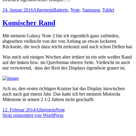
Veröffentlicht
Kategorien
Schlagwörter
24. Januar 2016
Allgemein
Batterie
,
Note
,
Samsung
,
Tablet
am
Komischer Rand
Mit meinem Galaxy Note 2 bin ich eigentlich ganz zufrieden,
abgesehen vielleicht von der von Anfang an etwas lockeren
Rückseite, die noch dazu leicht zerkratzt und auch schon Dellen hat.
Was mich seit einigen Wochen aber irritiert ist ein sehr weißer Rand
auf der linken bzw. im Querformat oberen Seite. Vielleicht ist auch
nur verwirrend, dass der Rest des Displays irgendwie grauer ist.
Ach so, den ersten richtigen Kratzer hat das Display inzwischen
auch nach gut einem Jahr. Das hatte ich bei meinem Motorola
Milestone in seinen 2 1/2 Jahren nicht geschafft.
Veröffentlicht
Kategorien
Schlagwörter
12. Februar 2014
Allgemein
Note
am
Stolz präsentiert von WordPress