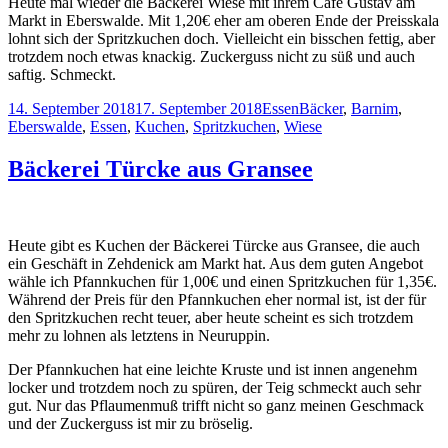
Heute mal wieder die Bäckerei Wiese mit ihrem Café Gustav am
Markt in Eberswalde. Mit 1,20€ eher am oberen Ende der Preisskala
lohnt sich der Spritzkuchen doch. Vielleicht ein bisschen fettig, aber
trotzdem noch etwas knackig. Zuckerguss nicht zu süß und auch
saftig. Schmeckt.
Veröffentlicht
Kategorien
Schlagwörter
14. September 2018
17. September 2018
Essen
Bäcker
,
Barnim
,
am
Eberswalde
,
Essen
,
Kuchen
,
Spritzkuchen
,
Wiese
Bäckerei Türcke aus Gransee
Heute gibt es Kuchen der Bäckerei Türcke aus Gransee, die auch
ein Geschäft in Zehdenick am Markt hat. Aus dem guten Angebot
wähle ich Pfannkuchen für 1,00€ und einen Spritzkuchen für 1,35€.
Während der Preis für den Pfannkuchen eher normal ist, ist der für
den Spritzkuchen recht teuer, aber heute scheint es sich trotzdem
mehr zu lohnen als letztens in Neuruppin.
Der Pfannkuchen hat eine leichte Kruste und ist innen angenehm
locker und trotzdem noch zu spüren, der Teig schmeckt auch sehr
gut. Nur das Pflaumenmuß trifft nicht so ganz meinen Geschmack
und der Zuckerguss ist mir zu bröselig.