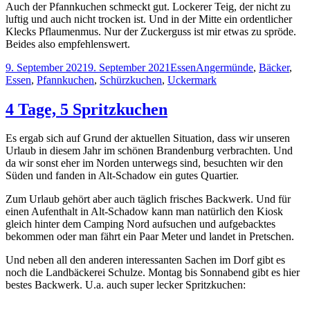
Auch der Pfannkuchen schmeckt gut. Lockerer Teig, der nicht zu
luftig und auch nicht trocken ist. Und in der Mitte ein ordentlicher
Klecks Pflaumenmus. Nur der Zuckerguss ist mir etwas zu spröde.
Beides also empfehlenswert.
Veröffentlicht
Kategorien
Schlagwörter
9. September 2021
9. September 2021
Essen
Angermünde
,
Bäcker
,
am
Essen
,
Pfannkuchen
,
Schürzkuchen
,
Uckermark
4 Tage, 5 Spritzkuchen
Es ergab sich auf Grund der aktuellen Situation, dass wir unseren
Urlaub in diesem Jahr im schönen Brandenburg verbrachten. Und
da wir sonst eher im Norden unterwegs sind, besuchten wir den
Süden und fanden in Alt-Schadow ein gutes Quartier.
Zum Urlaub gehört aber auch täglich frisches Backwerk. Und für
einen Aufenthalt in Alt-Schadow kann man natürlich den Kiosk
gleich hinter dem Camping Nord aufsuchen und aufgebacktes
bekommen oder man fährt ein Paar Meter und landet in Pretschen.
Und neben all den anderen interessanten Sachen im Dorf gibt es
noch die Landbäckerei Schulze. Montag bis Sonnabend gibt es hier
bestes Backwerk. U.a. auch super lecker Spritzkuchen: