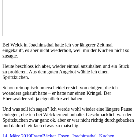
Bei Welck in Joachimsthal hatte ich vor längerer Zeit mal
eingekauft, es aber nicht wiederholt, weil mir der Kuchen nicht so
zusagte.
Heute beschloss ich aber, wieder einmal anzuhalten und ein Stück
zu probieren. Aus dem guten Angebot wählte ich einen
Spritzkuchen.
Schon rein optisch unterscheidet er sich von einigen, die ich
woanders gekauft hatte – er hatte nur einen Kringel. Der
Eberswalder soll ja eigentlich zwei haben.
Und was soll ich sagen? Ich werde wohl wieder eine längere Pause
einlegen, ehe ich bei Welck erneut anhalte. Geschmacklich war der
Spritzkuchen zwar ganz ok, aber er war nicht richtig durchgebacken
und dadurch einfach etwas zu matschig.
Veröffentlicht
Kategorien
Schlagwörter
14. März 2019
Essen
Bäcker
,
Essen
,
Joachimsthal
,
Kuchen
,