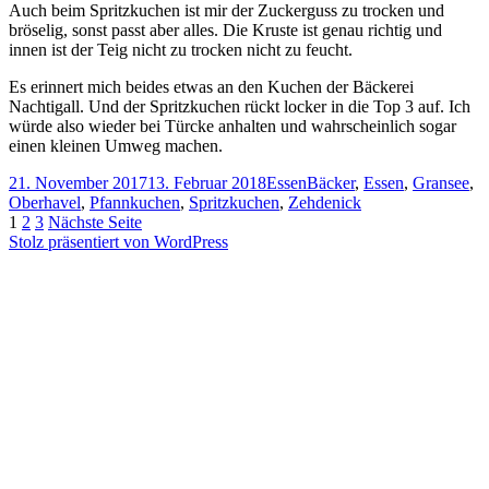
Auch beim Spritzkuchen ist mir der Zuckerguss zu trocken und
bröselig, sonst passt aber alles. Die Kruste ist genau richtig und
innen ist der Teig nicht zu trocken nicht zu feucht.
Es erinnert mich beides etwas an den Kuchen der Bäckerei
Nachtigall. Und der Spritzkuchen rückt locker in die Top 3 auf. Ich
würde also wieder bei Türcke anhalten und wahrscheinlich sogar
einen kleinen Umweg machen.
Veröffentlicht
Kategorien
Schlagwörter
21. November 2017
13. Februar 2018
Essen
Bäcker
,
Essen
,
Gransee
,
am
Oberhavel
,
Pfannkuchen
,
Spritzkuchen
,
Zehdenick
Seitennummerierung
Seite
Seite
Seite
1
2
3
Nächste Seite
Stolz präsentiert von WordPress
der
Beiträge