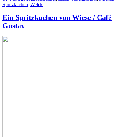
am
Spritzkuchen
,
Welck
Ein Spritzkuchen von Wiese / Café
Gustav