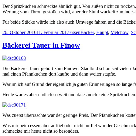
Der Spritzkuchen schmeckte ähnlich gut. Von außen nicht zu trocken, 
Wertung vom Thron gestoßen wird, aber der Stuhl wackelt zumindest
Für beide Stücke würde ich also auch Umwege fahren und die Bäcker
Veröffentlicht
Kategorien
Schlagwörter
26. Oktober 2016
11. Februar 2017
Essen
Bäcker
,
Haupt
,
Melchow
,
Sc
am
Bäckerei Tauer in Finow
Die Bäckerei Tauer gehört zum Finower Stadtbild schon seit vielen Ja
mal einen Pfannkuchen dort kaufte und dann weiter stapfte.
Warum ich auf Grund der eigentlich ja guten Erinnerungen so lange f
Heute war es aber endlich so weit und da es noch keine Spritzkuche
Was zuerst überraschte war der geringe Preis. Der Pfannkuchen koste
Was mir beim essen aber auffiel oder nicht auffiel war der Geschmac
schmeckte mir heute nicht so besonders.