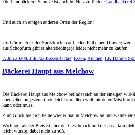
Die Landbäckerei Schulze ist auch im Netz zu finden:
Landbäckerei S
Und auch an einigen anderen Orten der Region:
Und für mich ist der Spritzkuchen auf jeden Fall einen Umweg wert. 
aus Schöpfurth gibt es altersbedingt ja leider nicht mehr zu kaufen.
Veröffentlicht
Kategorien
Schlagwörter
7. Juli 2020
8. Juli 2020
Essen
Bäcker
,
Essen
,
Kuchen
,
LK Dahme-Spr
am
Bäckerei Haupt aus Melchow
Die Bäckerei Haupt aus Melchow befindet sich an der einzigen wirklic
eher selten angesteuert, vielleicht vor allem weil mir deren Mischbrot 
kann oder muss.
Zum Glück hielt ich heute wieder mal in Melchow an und wählte einen
Wichtiger als der Preis ist aber der Geschmack und der passt komplet
leicht würzig, dabei nicht zu süß.