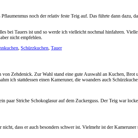
 Pflaumenmus noch der relativ feste Teig auf. Das führte dann dazu, 
lles bei Tauers ist und so werde ich vielleicht nochmal hinfahren. Viell
 aber nicht empfehlen.
nnkuchen
,
Schürzkuchen
,
Tauer
ich von Zehdenick. Zur Wahl stand eine gute Auswahl an Kuchen, Brot 
so nahm ich stattdessen einen Kameruner, die woanders auch Schürzkuc
ein paar Striche Schokoglasur auf dem Zuckerguss. Der Teig war loc
icht, dass er auch besonders schwer ist. Vielmehr ist der Kameruner sehr