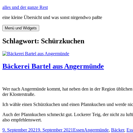
Zum
alles und der ganze Rest
Inhalt
eine kleine Übersicht und was sonst nirgendwo paßte
springen
Menü und Widgets
Schlagwort:
Schürzkuchen
Bäckerei Bartel aus Angermünde
Wer nach Angermünde kommt, hat neben den in der Region üblichen Gr
der Klosterstraße.
Ich wähle einen Schürzkuchen und einen Pfannkuchen und werde nicht 
Auch der Pfannkuchen schmeckt gut. Lockerer Teig, der nicht zu lufti
also empfehlenswert.
Veröffentlicht
Kategorien
Schlagwörter
9. September 2021
9. September 2021
Essen
Angermünde
,
Bäcker
,
Es