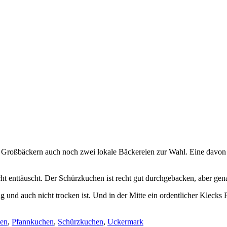
oßbäckern auch noch zwei lokale Bäckereien zur Wahl. Eine davon ist
enttäuscht. Der Schürzkuchen ist recht gut durchgebacken, aber genau 
g und auch nicht trocken ist. Und in der Mitte ein ordentlicher Kleck
sen
,
Pfannkuchen
,
Schürzkuchen
,
Uckermark