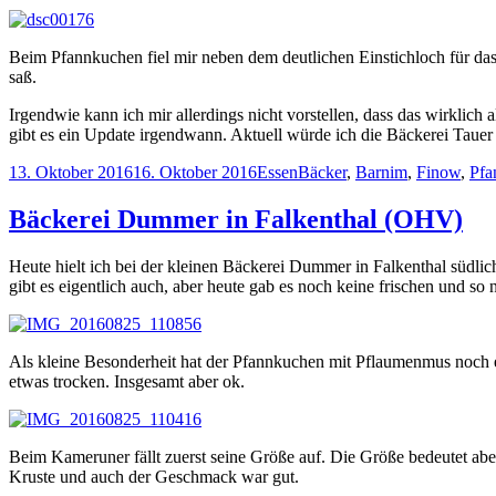
Beim Pfannkuchen fiel mir neben dem deutlichen Einstichloch für das
saß.
Irgendwie kann ich mir allerdings nicht vorstellen, dass das wirklich a
gibt es ein Update irgendwann. Aktuell würde ich die Bäckerei Tauer
Veröffentlicht
Kategorien
Schlagwörter
13. Oktober 2016
16. Oktober 2016
Essen
Bäcker
,
Barnim
,
Finow
,
Pfa
am
Bäckerei Dummer in Falkenthal (OHV)
Heute hielt ich bei der kleinen Bäckerei Dummer in Falkenthal südl
gibt es eigentlich auch, aber heute gab es noch keine frischen und 
Als kleine Besonderheit hat der Pfannkuchen mit Pflaumenmus noch 
etwas trocken. Insgesamt aber ok.
Beim Kameruner fällt zuerst seine Größe auf. Die Größe bedeutet aber n
Kruste und auch der Geschmack war gut.