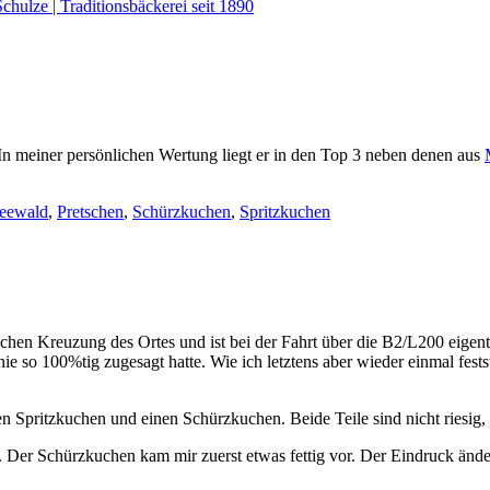
chulze | Traditionsbäckerei seit 1890
In meiner persönlichen Wertung liegt er in den Top 3 neben denen aus
eewald
,
Pretschen
,
Schürzkuchen
,
Spritzkuchen
hen Kreuzung des Ortes und ist bei der Fahrt über die B2/L200 eigentli
nie so 100%tig zugesagt hatte. Wie ich letztens aber wieder einmal fests
 Spritzkuchen und einen Schürzkuchen. Beide Teile sind nicht riesig, 
t. Der Schürzkuchen kam mir zuerst etwas fettig vor. Der Eindruck änd