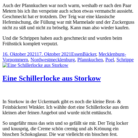
Auch der Pfannkuchen war noch warm, weshalb er nach den Paar
Metern bis ich ihn verspeiste auch schon etwas vermatscht aussieht.
Geschmeckt hat er trotzdem. Der Teig war eine klassische
Hefemischung, die Füllung war mit Marmelade und der Zuckerguss
nicht zu süß und nicht zu bröselig. Kann man also wieder kaufen.
Und die Schrippen haben auch geschmeckt und wurden beim
Frühstück komplett verputzt.
Veröffentlicht
Kategorien
Schlagwörter
16. Oktober 2021
17. Oktober 2021
Essen
Bäcker
,
Mecklenburg-
am
Vorpommern
,
Nordwestmecklenburg
,
Pfannkuchen
,
Poel
,
Schrippe
Eine Schillerlocke aus Storkow
In Storkow in der Uckermark gibt es noch die kleine Brot- &
Feinbäckerei Winkler. Ich wählte dort eine Schillerlocke aus dem
kleinen aber feinen Angebot und wurde nicht enttäuscht.
So ungefähr muss das sein und so gefällt sie mir. Der Teig locker
und knusprig, die Creme schön cremig und als Krönung ein
bisschen Schokoglasur. Die war vielleicht ein bisschen fest.