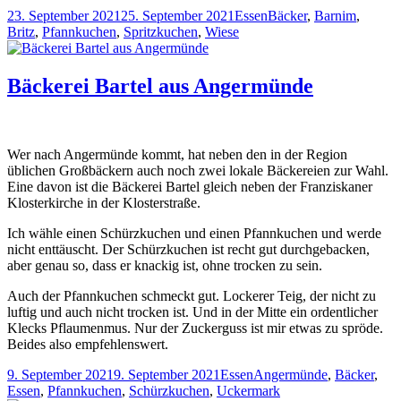
Veröffentlicht
Kategorien
Schlagwörter
23. September 2021
25. September 2021
Essen
Bäcker
,
Barnim
,
am
Britz
,
Pfannkuchen
,
Spritzkuchen
,
Wiese
Bäckerei Bartel aus Angermünde
Wer nach Angermünde kommt, hat neben den in der Region
üblichen Großbäckern auch noch zwei lokale Bäckereien zur Wahl.
Eine davon ist die Bäckerei Bartel gleich neben der Franziskaner
Klosterkirche in der Klosterstraße.
Ich wähle einen Schürzkuchen und einen Pfannkuchen und werde
nicht enttäuscht. Der Schürzkuchen ist recht gut durchgebacken,
aber genau so, dass er knackig ist, ohne trocken zu sein.
Auch der Pfannkuchen schmeckt gut. Lockerer Teig, der nicht zu
luftig und auch nicht trocken ist. Und in der Mitte ein ordentlicher
Klecks Pflaumenmus. Nur der Zuckerguss ist mir etwas zu spröde.
Beides also empfehlenswert.
Veröffentlicht
Kategorien
Schlagwörter
9. September 2021
9. September 2021
Essen
Angermünde
,
Bäcker
,
am
Essen
,
Pfannkuchen
,
Schürzkuchen
,
Uckermark