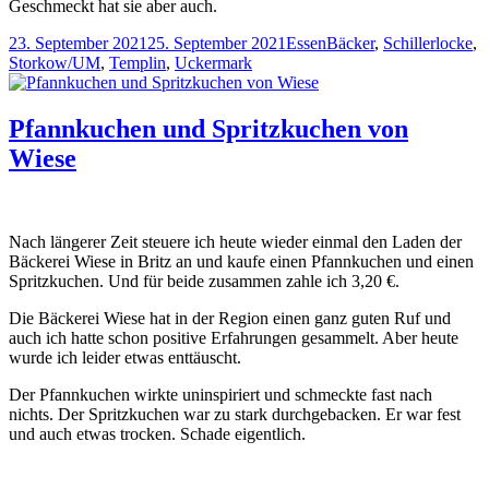
Geschmeckt hat sie aber auch.
Veröffentlicht
Kategorien
Schlagwörter
23. September 2021
25. September 2021
Essen
Bäcker
,
Schillerlocke
,
am
Storkow/UM
,
Templin
,
Uckermark
Pfannkuchen und Spritzkuchen von
Wiese
Nach längerer Zeit steuere ich heute wieder einmal den Laden der
Bäckerei Wiese in Britz an und kaufe einen Pfannkuchen und einen
Spritzkuchen. Und für beide zusammen zahle ich 3,20 €.
Die Bäckerei Wiese hat in der Region einen ganz guten Ruf und
auch ich hatte schon positive Erfahrungen gesammelt. Aber heute
wurde ich leider etwas enttäuscht.
Der Pfannkuchen wirkte uninspiriert und schmeckte fast nach
nichts. Der Spritzkuchen war zu stark durchgebacken. Er war fest
und auch etwas trocken. Schade eigentlich.