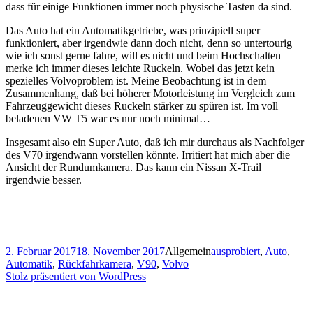
dass für einige Funktionen immer noch physische Tasten da sind.
Das Auto hat ein Automatikgetriebe, was prinzipiell super
funktioniert, aber irgendwie dann doch nicht, denn so untertourig
wie ich sonst gerne fahre, will es nicht und beim Hochschalten
merke ich immer dieses leichte Ruckeln. Wobei das jetzt kein
spezielles Volvoproblem ist. Meine Beobachtung ist in dem
Zusammenhang, daß bei höherer Motorleistung im Vergleich zum
Fahrzeuggewicht dieses Ruckeln stärker zu spüren ist. Im voll
beladenen VW T5 war es nur noch minimal…
Insgesamt also ein Super Auto, daß ich mir durchaus als Nachfolger
des V70 irgendwann vorstellen könnte. Irritiert hat mich aber die
Ansicht der Rundumkamera. Das kann ein Nissan X-Trail
irgendwie besser.
Veröffentlicht
Kategorien
Schlagwörter
2. Februar 2017
18. November 2017
Allgemein
ausprobiert
,
Auto
,
am
Automatik
,
Rückfahrkamera
,
V90
,
Volvo
Stolz präsentiert von WordPress