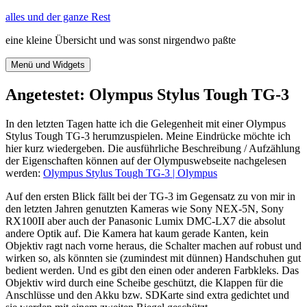
Zum
alles und der ganze Rest
Inhalt
eine kleine Übersicht und was sonst nirgendwo paßte
springen
Menü und Widgets
Angetestet: Olympus Stylus Tough TG-3
In den letzten Tagen hatte ich die Gelegenheit mit einer Olympus
Stylus Tough TG-3 herumzuspielen. Meine Eindrücke möchte ich
hier kurz wiedergeben. Die ausführliche Beschreibung / Aufzählung
der Eigenschaften können auf der Olympuswebseite nachgelesen
werden:
Olympus Stylus Tough TG-3 | Olympus
Auf den ersten Blick fällt bei der TG-3 im Gegensatz zu von mir in
den letzten Jahren genutzten Kameras wie Sony NEX-5N, Sony
RX100II aber auch der Panasonic Lumix DMC-LX7 die absolut
andere Optik auf. Die Kamera hat kaum gerade Kanten, kein
Objektiv ragt nach vorne heraus, die Schalter machen auf robust und
wirken so, als könnten sie (zumindest mit dünnen) Handschuhen gut
bedient werden. Und es gibt den einen oder anderen Farbkleks. Das
Objektiv wird durch eine Scheibe geschützt, die Klappen für die
Anschlüsse und den Akku bzw. SDKarte sind extra gedichtet und