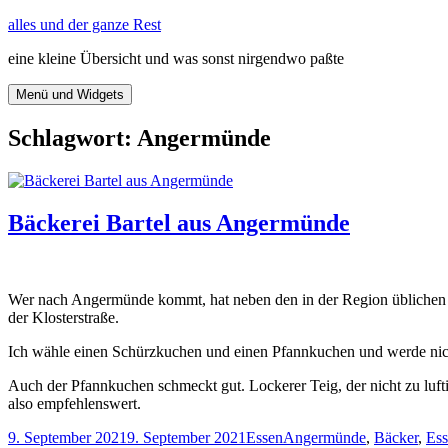
Zum
alles und der ganze Rest
Inhalt
eine kleine Übersicht und was sonst nirgendwo paßte
springen
Menü und Widgets
Schlagwort:
Angermünde
Bäckerei Bartel aus Angermünde
Wer nach Angermünde kommt, hat neben den in der Region üblichen Gr
der Klosterstraße.
Ich wähle einen Schürzkuchen und einen Pfannkuchen und werde nicht 
Auch der Pfannkuchen schmeckt gut. Lockerer Teig, der nicht zu lufti
also empfehlenswert.
Veröffentlicht
Kategorien
Schlagwörter
9. September 2021
9. September 2021
Essen
Angermünde
,
Bäcker
,
Es