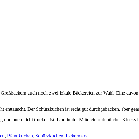
oßbäckern auch noch zwei lokale Bäckereien zur Wahl. Eine davon ist
enttäuscht. Der Schürzkuchen ist recht gut durchgebacken, aber genau 
g und auch nicht trocken ist. Und in der Mitte ein ordentlicher Kleck
sen
,
Pfannkuchen
,
Schürzkuchen
,
Uckermark