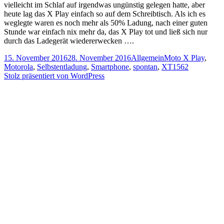
vielleicht im Schlaf auf irgendwas ungünstig gelegen hatte, aber
heute lag das X Play einfach so auf dem Schreibtisch. Als ich es
weglegte waren es noch mehr als 50% Ladung, nach einer guten
Stunde war einfach nix mehr da, das X Play tot und ließ sich nur
durch das Ladegerät wiedererwecken ….
Veröffentlicht
Kategorien
Schlagwörter
15. November 2016
28. November 2016
Allgemein
Moto X Play
,
am
Motorola
,
Selbstentladung
,
Smartphone
,
spontan
,
XT1562
Stolz präsentiert von WordPress