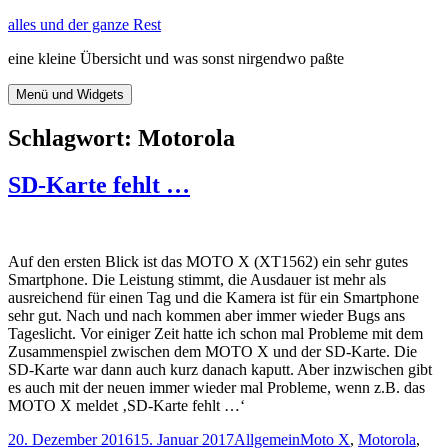
Zum
alles und der ganze Rest
Inhalt
eine kleine Übersicht und was sonst nirgendwo paßte
springen
Menü und Widgets
Schlagwort:
Motorola
SD-Karte fehlt …
Auf den ersten Blick ist das MOTO X (XT1562) ein sehr gutes
Smartphone. Die Leistung stimmt, die Ausdauer ist mehr als
ausreichend für einen Tag und die Kamera ist für ein Smartphone
sehr gut. Nach und nach kommen aber immer wieder Bugs ans
Tageslicht. Vor einiger Zeit hatte ich schon mal Probleme mit dem
Zusammenspiel zwischen dem MOTO X und der SD-Karte. Die
SD-Karte war dann auch kurz danach kaputt. Aber inzwischen gibt
es auch mit der neuen immer wieder mal Probleme, wenn z.B. das
MOTO X meldet ‚SD-Karte fehlt …‘
Veröffentlicht
Kategorien
Schlagwörter
20. Dezember 2016
15. Januar 2017
Allgemein
Moto X
,
Motorola
,