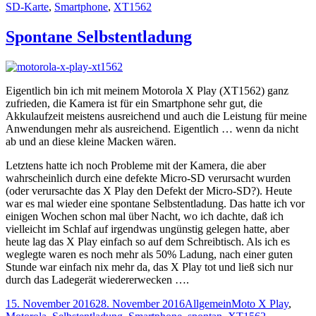
am
SD-Karte
,
Smartphone
,
XT1562
Spontane Selbstentladung
Eigentlich bin ich mit meinem Motorola X Play (XT1562) ganz
zufrieden, die Kamera ist für ein Smartphone sehr gut, die
Akkulaufzeit meistens ausreichend und auch die Leistung für meine
Anwendungen mehr als ausreichend. Eigentlich … wenn da nicht
ab und an diese kleine Macken wären.
Letztens hatte ich noch Probleme mit der Kamera, die aber
wahrscheinlich durch eine defekte Micro-SD verursacht wurden
(oder verursachte das X Play den Defekt der Micro-SD?). Heute
war es mal wieder eine spontane Selbstentladung. Das hatte ich vor
einigen Wochen schon mal über Nacht, wo ich dachte, daß ich
vielleicht im Schlaf auf irgendwas ungünstig gelegen hatte, aber
heute lag das X Play einfach so auf dem Schreibtisch. Als ich es
weglegte waren es noch mehr als 50% Ladung, nach einer guten
Stunde war einfach nix mehr da, das X Play tot und ließ sich nur
durch das Ladegerät wiedererwecken ….
Veröffentlicht
Kategorien
Schlagwörter
15. November 2016
28. November 2016
Allgemein
Moto X Play
,
am