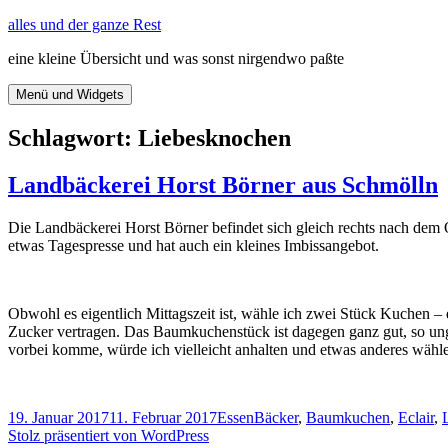
Zum
alles und der ganze Rest
Inhalt
eine kleine Übersicht und was sonst nirgendwo paßte
springen
Menü und Widgets
Schlagwort:
Liebesknochen
Landbäckerei Horst Börner aus Schmölln
Die Landbäckerei Horst Börner befindet sich gleich rechts nach dem 
etwas Tagespresse und hat auch ein kleines Imbissangebot.
Obwohl es eigentlich Mittagszeit ist, wähle ich zwei Stück Kuchen 
Zucker vertragen. Das Baumkuchenstück ist dagegen ganz gut, so un
vorbei komme, würde ich vielleicht anhalten und etwas anderes wäh
Veröffentlicht
Kategorien
Schlagwörter
19. Januar 2017
11. Februar 2017
Essen
Bäcker
,
Baumkuchen
,
Eclair
,
am
Stolz präsentiert von WordPress