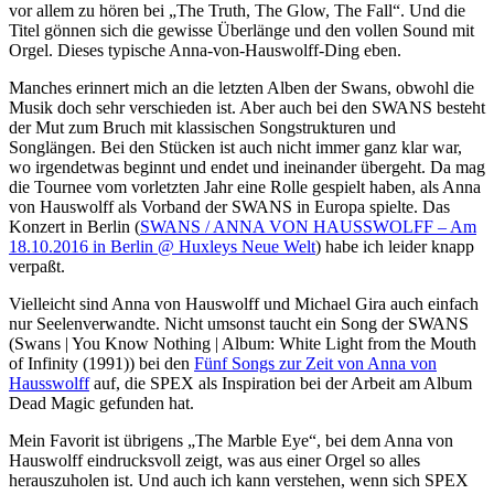
vor allem zu hören bei „The Truth, The Glow, The Fall“. Und die
Titel gönnen sich die gewisse Überlänge und den vollen Sound mit
Orgel. Dieses typische Anna-von-Hauswolff-Ding eben.
Manches erinnert mich an die letzten Alben der Swans, obwohl die
Musik doch sehr verschieden ist. Aber auch bei den SWANS besteht
der Mut zum Bruch mit klassischen Songstrukturen und
Songlängen. Bei den Stücken ist auch nicht immer ganz klar war,
wo irgendetwas beginnt und endet und ineinander übergeht. Da mag
die Tournee vom vorletzten Jahr eine Rolle gespielt haben, als Anna
von Hauswolff als Vorband der SWANS in Europa spielte. Das
Konzert in Berlin (
SWANS / ANNA VON HAUSSWOLFF – Am
18.10.2016 in Berlin @ Huxleys Neue Welt
) habe ich leider knapp
verpaßt.
Vielleicht sind Anna von Hauswolff und Michael Gira auch einfach
nur Seelenverwandte. Nicht umsonst taucht ein Song der SWANS
(Swans | You Know Nothing | Album: White Light from the Mouth
of Infinity (1991)) bei den
Fünf Songs zur Zeit von Anna von
Hausswolff
auf, die SPEX als Inspiration bei der Arbeit am Album
Dead Magic gefunden hat.
Mein Favorit ist übrigens „The Marble Eye“, bei dem Anna von
Hauswolff eindrucksvoll zeigt, was aus einer Orgel so alles
herauszuholen ist. Und auch ich kann verstehen, wenn sich SPEX