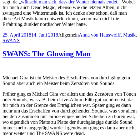
sagt, da „
wünscht man sich, dass der Winter niemals endet.
“ Wobei
für mich auch Dead Magic, ebenso wie die letzten Alben, nicht
zwingend eine Wintermusik ist. Ich denke aber schon, daß man
diese Art Musik kaum entwerfen kann, wenn man nicht die
Erfahrung dunkler nordischer Winter hatte.
Veröffentlicht
Kategorien
Schlagwörter
25. April 2018
14. Juni 2018
Allgemein
Anna von Hauswolff
,
Musik
,
am
SWANS
SWANS: The Glowing Man
Michael Gira ist ein Meister des Erschaffens von durchgängigem
Sound aber auch ein Meister beim Zerstören von Sounds.
Früher ging es Michael Gira vor allem um das Zerstören von Tönen
oder Sounds, was z.B. beim Live-Album Filth gut zu hören ist, das
für mich an der Grenze des Erträglichen war. Später ging es dann
mehr um das Erschaffen von durchgehenden Sounds, was vor allem
bei den zusammen mit Jarboe eingespielten Scheiben zu hören war,
wo eigentlich von Platte zu Platte der durchgängige dunkle Sound
immer mehr ausgeprägt wurde. Irgendwann ging es dann aber nicht
mehr weiter und The SWANS were dead.