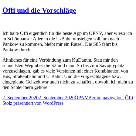
Öffi und die Vorschläge
Ich halte Öffi eigentlich für die beste App im ÖPNV, aber wieso ich
in Schönhauser Allee in die U-Bahn umsteigen soll, um nach
Pankow zu kommen, bleibt mir ein Rätsel. Die S85 fährt bis
Pankow durch.
Ähnliches für eine Verbindung zum KuDamm. Statt mir den
schnellsten Weg über die S2 und dann S5 bis zum Savignyplatz
vorzuschlagen, gab es viele Versionen mit einer Kombination von
Bus, Straßenbahn und U-Bahn. Und die vorgeschlagene bzw.
eingeplante Gehzeit wsr auch nicht zu schaffen, obwohl ich nicht zu
den Schleichern gehöre.
Veröffentlicht
Kategorien
Schlagwörter
2. September 2020
2. September 2020
ÖPNV
Berlin
,
navigation
,
Öffi
am
Stolz präsentiert von WordPress