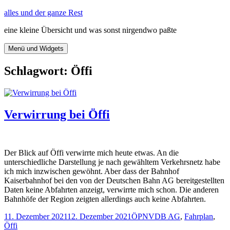
Zum
alles und der ganze Rest
Inhalt
eine kleine Übersicht und was sonst nirgendwo paßte
springen
Menü und Widgets
Schlagwort:
Öffi
Verwirrung bei Öffi
Der Blick auf Öffi verwirrte mich heute etwas. An die
unterschiedliche Darstellung je nach gewähltem Verkehrsnetz habe
ich mich inzwischen gewöhnt. Aber dass der Bahnhof
Kaiserbahnhof bei den von der Deutschen Bahn AG bereitgestellten
Daten keine Abfahrten anzeigt, verwirrte mich schon. Die anderen
Bahnhöfe der Region zeigten allerdings auch keine Abfahrten.
Veröffentlicht
Kategorien
Schlagwörter
11. Dezember 2021
12. Dezember 2021
ÖPNV
DB AG
,
Fahrplan
,
am
Öffi