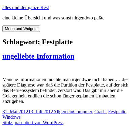
Zum
alles und der ganze Rest
Inhalt
eine kleine Übersicht und was sonst nirgendwo paßte
springen
Menü und Widgets
Schlagwort:
Festplatte
ungeliebte Information
Manche Informationen möchte man irgendwie nicht haben … die
spätere Diagnose war, daß die Partition der Festplatte, auf der sich
das Betriebssystem befindet, zerstört war. Das gibt mir aber die
Gelegenheit, endlich die schon länger geplanten Umbauten
anzugehen.
Veröffentlicht
Kategorien
Schlagwörter
31. Mai 2012
13. Juli 2012
Allgemein
Computer
,
Crash
,
Festplatte
,
am
Windows
Stolz präsentiert von WordPress