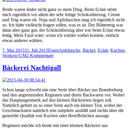
Beide waren leider nicht ganz so mein Ding. Beim Eclair störte
mich eigentlich vor allem der sehr fettige Schokoüberzug. Creme
und Teig waren ok. Naja und Apfeltaschen mag ich eigentlich nicht
so. Ich hätte vielleicht fragen sollen, was es ist. Der Blätterteig war
dann aber ganz gut, der Schokoüberzug aber wie beim Eclair etwas
fettig. Mein Fazit wäre: wenn ich wieder vorbei komme, einfach
etwas anderes wählen.
Veröffentlicht
Kategorien
Schlagwörter
7. Mai 2015
31. Juli 2015
Essen
Apfeltasche
,
Bäcker
,
Eclair
,
Kuchen
,
am
zu
Storkow/UM
2 Kommentare
Bäckerei
und
Bäckerei Nachtigall
Konditorei
Winkler
–
Storkow/UM
Schon lange schwebt mir eine Serie über Bäcker aus Brandenburg
und den angrenzenden Regionen und deren Backwaren vor. Wobei
das Hauptaugenmerk auf den kleinen Bäckereien liegen soll.
Natürlich gehört zu so einer Serie auch ein kleiner Test, wobei der
Geschmackstest natürlich rein subjektiv ausfällt und nichts über die
generelle Qualität von Kuchen oder Brot/Brötchen aussagt.
Beginnen möchte ich heute mit einer kleinen Bäckerei aus