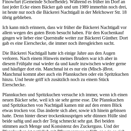
Finowfurt (Gemeinde Schorfheide). Während es früher im Dorf an
fast jeder Ecke einen Bäcker gab und um 1989 immerhin noch drei,
ist heute nur noch die Bäckerei Nachtigall in der Melchower Str. 18
übrig geblieben.
Ich kann mich erinnern, dass wir früher die Bäckerei Nachtigall vor
allem wegen des guten Brots besucht haben. Für den Kuchenkauf
gingen wir lieber eine Querstraße weiter zur Bäckerei Günther. Dort
gab es eine Eierschecke, die immer noch ihresgleichen sucht.
Die Bäckerei Nachtigall hatte ich einige Jahre aus den Augen
verloren. Nach einem Hinweis meines Bruders war ich aber in
diesem Frühjahr mal wieder da und kaufe inzwischen wieder gerne
und häufiger dort ein. Manchmal ist es nur ein (Misch-)Brot.
Manchmal kommt aber auch ein Pfannkuchen oder ein Spritzkuchen
hinzu. Und heute griff ich zusätzlich noch zu einem Stück
Eierschecke.
Pfannkuchen und Spritzkuchen versuche ich immer, wenn ich einen
neuen Bäcker sehe, weil ich sie sehr gerne esse. Die Pfannkuchen
und Spritzkuchen von Nachtigall kamen mir auf den ersten Blick
etwas trocken vor. Das änderte sich aber, sowie ich hinein gebissen
hatte. Denn hinter dieser trockenknusprigen sehr dünnen Hülle sind
beide saftig und auch der Teig schmeckt sehr gut. Bei beiden
stimmen auch Menge und Konsistenz des Zuckerguss. Und der