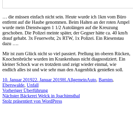
… die müssen einfach nicht sein. Heute wurde ich 1km vom Büro
entfernt auf die Haube genommen. Beim Halten an der roten Ampel
wurde mein Dienstwagen 1 1/2 Autolängen auf die Kreuzung
geschoben. Die Polizei meinte später, der Gegner hätte ca. 40 km/h
drauf gehabt. 3x Feuerwehr, 2x RTW, 1x Polizei. Ein Riesenstau
dazu ….
Mir ist zum Glück nicht so viel passiert. Prellung im oberen Rücken,
Knochenbrüche wurden im Krankenhaus nicht diagnostiziert. Ein
kleiner Schock war es trotzdem und zeigt wieder einmal, wie
endlich alles ist und wie sehr man den Augenblick genießen soll.
Veröffentlicht
Autor
Kategorien
Schlagwörter
10. Januar 2019
22. Januar 2019
H.
Allgemein
Auto
,
Barnim
,
am
Eberswalde
,
Unfall
Beitragsnavigation
Vorheriger
Vorheriger
Überführung
Nächster
Beitrag:
Nächster
Bäckerei Welck in Joachimsthal
Beitrag:
Stolz präsentiert von WordPress