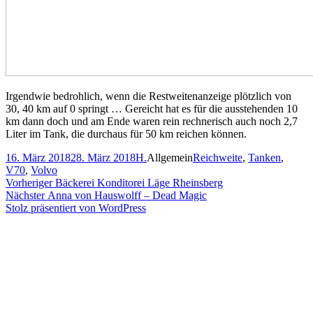
Irgendwie bedrohlich, wenn die Restweitenanzeige plötzlich von
30, 40 km auf 0 springt … Gereicht hat es für die ausstehenden 10
km dann doch und am Ende waren rein rechnerisch auch noch 2,7
Liter im Tank, die durchaus für 50 km reichen können.
Veröffentlicht
Autor
Kategorien
Schlagwörter
16. März 2018
28. März 2018
H.
Allgemein
Reichweite
,
Tanken
,
am
V70
,
Volvo
Beitragsnavigation
Vorheriger
Vorheriger
Bäckerei Konditorei Läge Rheinsberg
Nächster
Beitrag:
Nächster
Anna von Hauswolff – Dead Magic
Beitrag:
Stolz präsentiert von WordPress