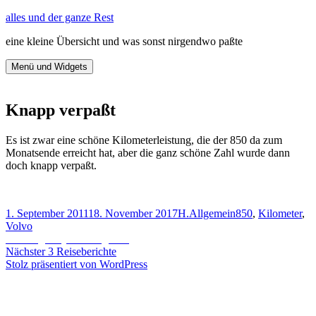
Zum
alles und der ganze Rest
Inhalt
eine kleine Übersicht und was sonst nirgendwo paßte
springen
Menü und Widgets
Knapp verpaßt
Es ist zwar eine schöne Kilometerleistung, die der 850 da zum
Monatsende erreicht hat, aber die ganz schöne Zahl wurde dann
doch knapp verpaßt.
Veröffentlicht
Autor
Kategorien
Schlagwörter
1. September 2011
18. November 2017
H.
Allgemein
850
,
Kilometer
,
am
Volvo
Beitragsnavigation
Vorheriger
Vorheriger
Systemvergleich
Nächster
Beitrag:
Nächster
3 Reiseberichte
Beitrag:
Stolz präsentiert von WordPress